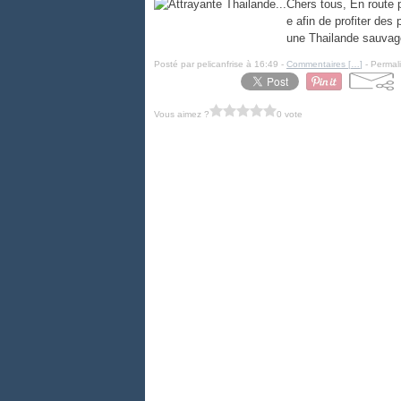
Chers tous, En route 
e afin de profiter des
une Thailande sauvage
Posté par pelicanfrise à 16:49 -
Commentaires [
…
]
- Permali
Vous aimez ?
0 vote