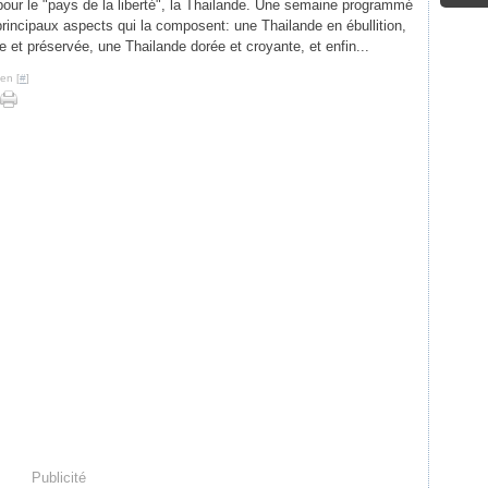
pour le "pays de la liberté", la Thailande. Une semaine programmé
 principaux aspects qui la composent: une Thailande en ébullition,
 et préservée, une Thailande dorée et croyante, et enfin...
en [
#
]
Publicité